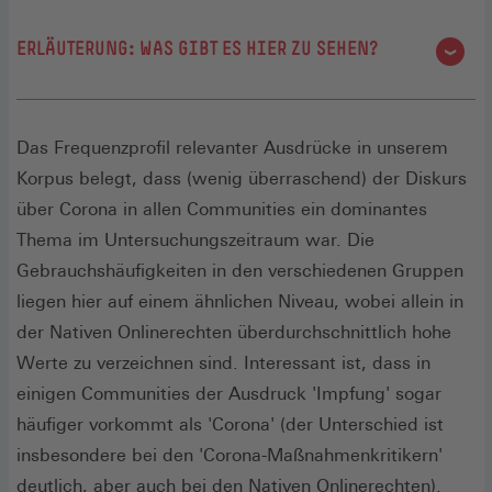
ERLÄUTERUNG: WAS GIBT ES HIER ZU SEHEN?
Politische Schlagwörter werden von unterschiedlichen
politischen Communities mit unterschiedlicher
Das Frequenzprofil relevanter Ausdrücke in unserem
Häufigkeit verwendet. Dies kommt typischerweise
Korpus belegt, dass (wenig überraschend) der Diskurs
dann vor, wenn ein bestimmter Ausdruck die
über Corona in allen Communities ein dominantes
Weltanschauung oder die politischen Inhalte oder Ziele
Thema im Untersuchungszeitraum war. Die
dieser Gruppe besonders passend oder prägnant
Gebrauchshäufigkeiten in den verschiedenen Gruppen
ausdrückt. Es kann aber auch vorkommen, dass
liegen hier auf einem ähnlichen Niveau, wobei allein in
Ausdrücke, mit denen z.B. politische Gegner oder ihre
der Nativen Onlinerechten überdurchschnittlich hohe
Ziele und Anschauungen diskreditiert werden, häufig
Werte zu verzeichnen sind. Interessant ist, dass in
von einer Community verwendet werden. Je weiter
einigen Communities der Ausdruck 'Impfung' sogar
außen der Graph bei einer Community steht, desto
häufiger vorkommt als 'Corona' (der Unterschied ist
häufiger wird der entsprechende Ausdruck in dieser
insbesondere bei den 'Corona-Maßnahmenkritikern'
Gruppe verwendet. Genauere Informationen zu den
deutlich, aber auch bei den Nativen Onlinerechten).