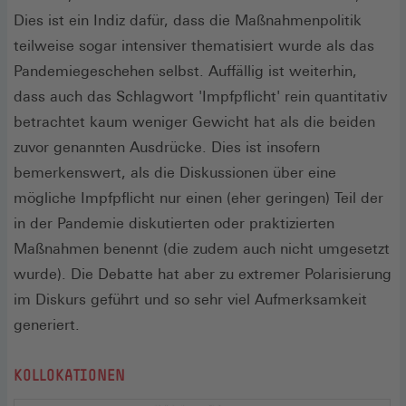
verschiedenen politischen Communities und wie diese
Dies ist ein Indiz dafür, dass die Maßnahmenpolitik
identifiziert wurden finden sich auf der
Übersicht zur
teilweise sogar intensiver thematisiert wurde als das
rechten Twittersphäre
.
Pandemiegeschehen selbst. Auffällig ist weiterhin,
dass auch das Schlagwort 'Impfpflicht' rein quantitativ
betrachtet kaum weniger Gewicht hat als die beiden
zuvor genannten Ausdrücke. Dies ist insofern
bemerkenswert, als die Diskussionen über eine
mögliche Impfpflicht nur einen (eher geringen) Teil der
in der Pandemie diskutierten oder praktizierten
Maßnahmen benennt (die zudem auch nicht umgesetzt
wurde). Die Debatte hat aber zu extremer Polarisierung
im Diskurs geführt und so sehr viel Aufmerksamkeit
generiert.
KOLLOKATIONEN